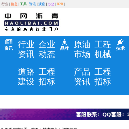
行业
|
信息
|
工具
|
资讯
|
观察
|
办公
|
B2B
|
行业
企业
原油
工程
资讯
品牌
技术
资讯
动态
市场
机械
道路
工程
产品
工程
建设
招标
资讯
招标