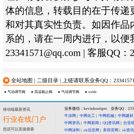
体的信息，转载目的在于传递
和对其真实性负责。如因作品
系的，请在一周内进行，以便
23341571@qq.com | 客服QQ：2
全站地图 | 二级目录 | 上链请联系业务QQ：23341571 或
气动调节阀
高温截止阀
气动调节阀
weide
业务微信：kevinhouitpro 业务QQ：23
移动端最新资讯
牛涂网
|
中网化工
|
中网机械
|
中网建材
行业在线门户
中网资讯
|
中网新闻
|
QQ资讯网
|
合亚
您还可以直接搜索
中网涂料
|
ok信息网
|
美得意网
|
ok资