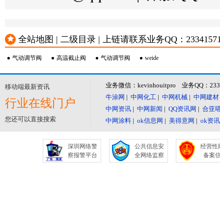
全站地图 | 二级目录 | 上链请联系业务QQ：23341571 或
气动调节阀
高温截止阀
气动调节阀
weide
业务微信：kevinhouitpro 业务QQ：23
移动端最新资讯
牛涂网
|
中网化工
|
中网机械
|
中网建材
行业在线门户
中网资讯
|
中网新闻
|
QQ资讯网
|
合亚
您还可以直接搜索
中网涂料
|
ok信息网
|
美得意网
|
ok资
深圳网络警
公共信息安
经营性
察报警平台
全网络监察
备案