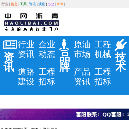
行业
|
信息
|
工具
|
资讯
|
观察
|
办公
|
B2B
|
行业
企业
原油
工程
资讯
动态
市场
机械
资
品
技
讯
牌
术
道路
工程
产品
工程
建设
招标
资讯
招标